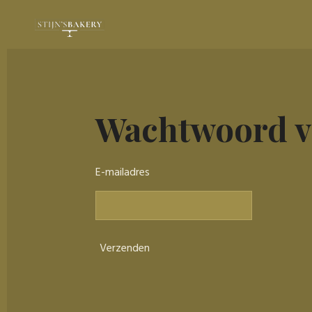
Ga
direct
naar
de
hoofdinhoud
Wachtwoord v
E-mailadres
Verzenden