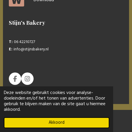
Download
Stijn's Bakery
T:
06 42210727
E:
info@stijnsbakery.nl
F
I
a
n
© 2019 - 2026 Stijn’s bakery
c
s
Deze website gebruikt cookies voor analyse-
e
t
doeleinden en/of het tonen van advertenties. Door
b
a
gebruik te blijven maken van de site gaat u hiermee
o
g
akkoord.
o
r
k
a
Akkoord
m
E-mailadres
Instagram