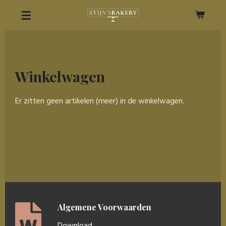
Ga
direct
naar
de
hoofdinhoud
Winkelwagen
Er zitten geen artikelen (meer) in de winkelwagen.
Algemene Voorwaarden