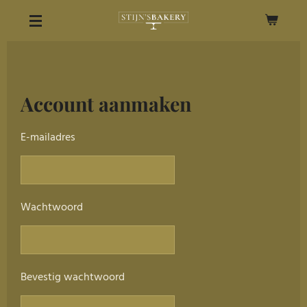
Ga
direct
naar
de
hoofdinhoud
Account aanmaken
E-mailadres
Wachtwoord
Bevestig wachtwoord